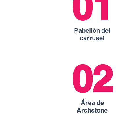
01
Pabellón
del
carrusel
02
Área de
Archstone