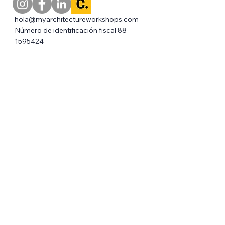
hola@myarchitectureworkshops.com
Número de identificación fiscal
88-
1595424
ENLACES
RÁPIDOS
TALLERES
CAMPAMENTO DE
VERANO
COMMUNITY
INVERTIR
DIGITAL CLASSROOM
CONTACT
DERECHOS DE AUTOR MY
ARCHITECTURE WORKSHOPS INC -