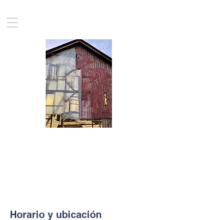
Los talleres del
granero: visita
guiada al sitio
Horario y ubicación